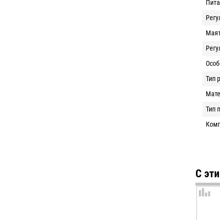
Пита
Регу
Маят
Регу
Особ
Тип 
Мат
Тип 
Комп
С эт