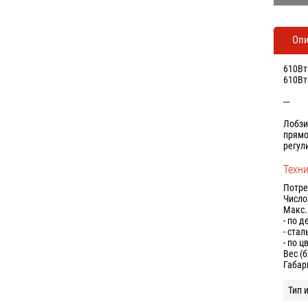
Оп
610Вт
610Вт
---
Лобзи
прямо
регул
Техн
Потре
Число
Макс.
- по д
- стал
- по 
Вес (
Габар
Тип 