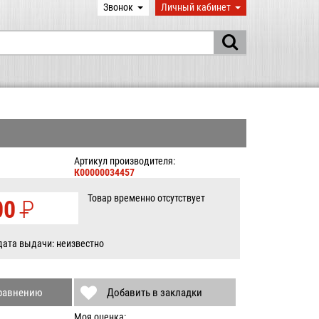
Звонок
Личный кабинет
Артикул производителя:
К00000034457
Товар временно отсутствует
00
P
УБ.
дата выдачи: неизвестно
сравнению
Добавить в закладки
Моя оценка: