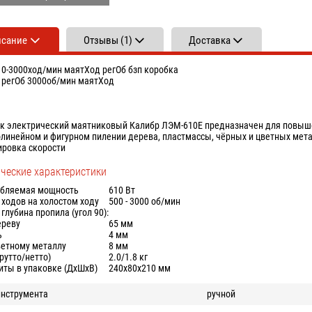
исание
Отзывы (1)
Доставка
 0-3000ход/мин маятХод регОб бзп коробка
 регОб 3000об/мин маятХод
к электрический маятниковый Калибр ЛЭМ-610Е предназначен для повыше
линейном и фигурном пилении дерева, пластмассы, чёрных и цветных мета
ировка скорости
ические характеристики
бляемая мощность
610 Вт
 ходов на холостом ходу
500 - 3000 об/мин
 глубина пропила (угол 90):
ереву
65 мм
ь
4 мм
цветному металлу
8 мм
брутто/нетто)
2.0/1.8 кг
иты в упаковке (ДхШхВ)
240х80х210 мм
инструмента
ручной