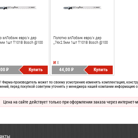
о элЛобзик евро/х дер
Полотно элЛобзик евро/х дер
5мм 1шт T101B Bosch @100
_74х2.5мм 1шт T101B Bosch @100
И
Х
,00
P
Купить
44,00
P
Купить
УБ.
УБ.
! Фирма-производитель может по своему усмотрению изменять комплектацию, конструк
мений, перед покупкой советуем уточнять у менеджера нашей компании информацию о
Цена на сайте действует только при оформлении заказа через интернет-м
акты