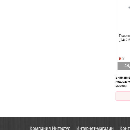
Полотн
_74х2.
И
Х
44
Внимание
недоразу
модели.
Компания Интертул
Интернет-магазин
Конт