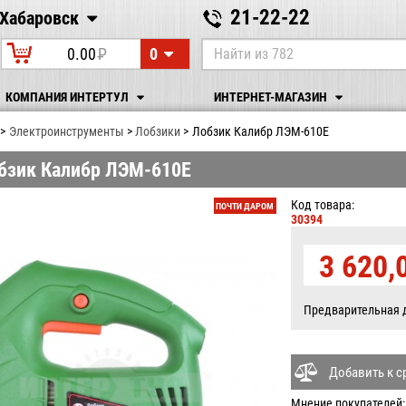
21-22-22
Хабаровск
Хабаровск
0
0.00
P
УБ.
КОМПАНИЯ ИНТЕРТУЛ
ИНТЕРНЕТ-МАГАЗИН
Электрoинcтрумeнты
Лобзики
Лобзик Калибр ЛЭМ-610Е
бзик Калибр ЛЭМ-610Е
Код товара:
ПОЧТИ ДАРОМ
30394
3 620,
Предварительная 
Добавить к 
Мнение покупателей: