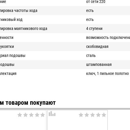
ние
от сети 220
лировка частоты хода
есть
никовый ход
есть
лировка маятникового хода
4 ступени
енности
возможность подключен
рукоятки
скобовидная
ериал подошвы
сталь
подошвы
штампованная
лектация
ключ, 1 пильное полотно
им товаром покупают