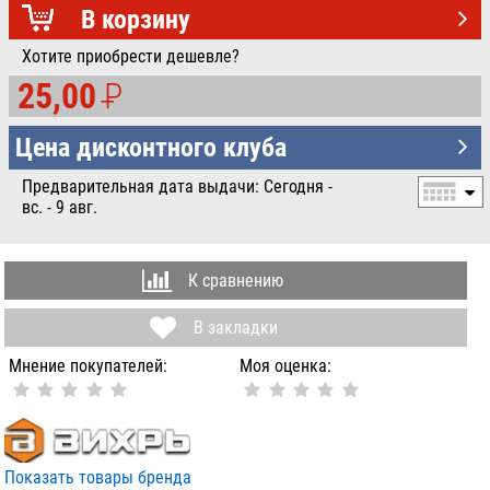
УБ.
В корзину
Хотите приобрести дешевле?
25,00
P
УБ.
Цена дисконтного клуба
Предварительная дата выдачи: Сегодня -
вс. - 9 авг.
К сравнению
В закладки
Мнение покупателей:
Моя оценка:
Показать товары бренда