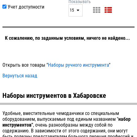
нет
дата
Показывать
Учет доступности
выдачи
15
производитель
цена
15
артикул
25
50
К сожалению, по заданным условиям, ничего не найдено...
100
Открыть все товары "
Наборы ручного инструмента
"
Вернуться назад
Наборы инструментов в Хабаровске
Удобные, вместительные чемоданчики со специальным
оборудованием, выпускаемые под единым названием "
набор
инструментов"
, очень разнообразны между собой по
содержанию. В зависимости от этого содержания, они могут
быть полезны представителям большого перечня профессий и