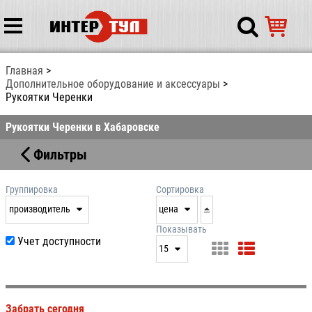
Главная
Дополнительное оборудование и аксессуары
Рукоятки Черенки
Рукоятки Черенки в Хабаровске
Фильтры
Группировка
Сортировка
производитель
цена
нет
дата
Показывать
Учет доступности
выдачи
15
производитель
цена
15
артикул
25
Забрать сегодня
50