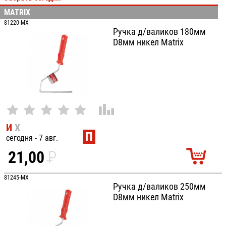
MATRIX
100
81220-MX
Ручка д/валиков 180мм
D8мм никел Matrix
И
Х
П
сегодня - 7 авг.
21,00
P
УБ.
81245-MX
Ручка д/валиков 250мм
D8мм никел Matrix