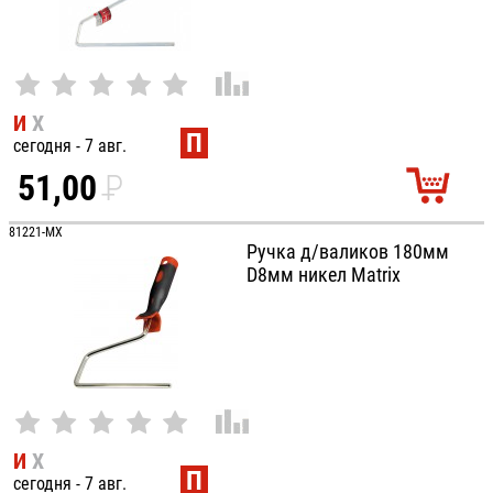
И
Х
П
сегодня - 7 авг.
51,00
P
УБ.
81221-MX
Ручка д/валиков 180мм
D8мм никел Matrix
И
Х
П
сегодня - 7 авг.