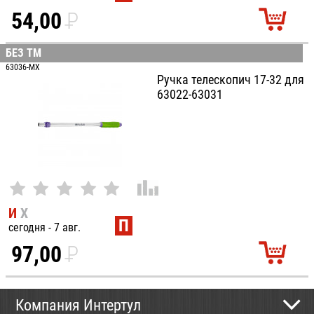
54,00
P
УБ.
БЕЗ ТМ
63036-MX
Ручка телескопич 17-32 для
63022-63031
И
Х
П
сегодня - 7 авг.
97,00
P
УБ.
Компания Интертул