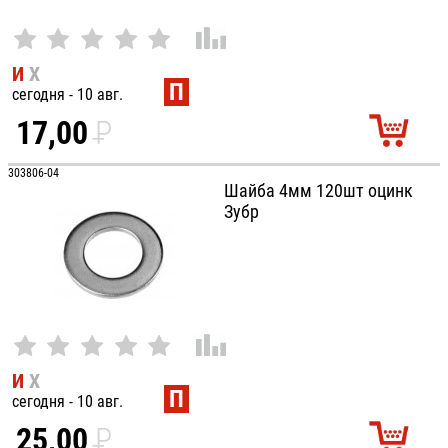
И
Х
П
сегодня - 10 авг.
17,00
P
УБ.
303806-04
Шайба 4мм 120шт оцинк
Зубр
И
Х
П
сегодня - 10 авг.
25,00
P