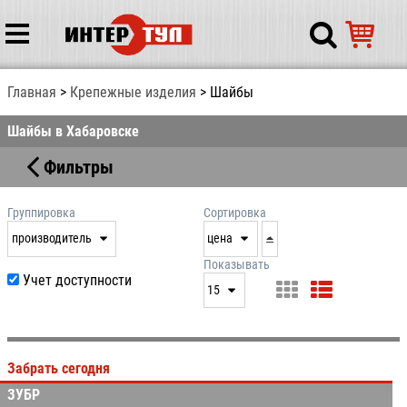
Главная
Крепежные изделия
Шайбы
Шайбы в Хабаровске
Фильтры
Группировка
Сортировка
производитель
цена
нет
дата
Показывать
Учет доступности
выдачи
15
производитель
цена
15
артикул
25
Забрать сегодня
50
ЗУБР
100