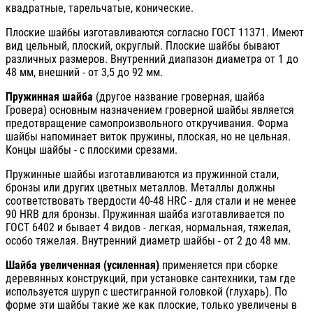
квадратные, тарельчатые, конические.
Плоские шайбы изготавливаются согласно ГОСТ 11371. Имеют
вид цельный, плоский, округлый. Плоские шайбы бывают
различных размеров. Внутренний диапазон диаметра от 1 до
48 мм, внешний - от 3,5 до 92 мм.
Пружинная шайба
(другое название гроверная, шайба
Гровера) основным назначением гроверной шайбы является
предотвращение самопроизвольного откручивания. Форма
шайбы напоминает виток пружины, плоская, но не цельная.
Концы шайбы - с плоскими срезами.
Пружинные шайбы изготавливаются из пружинной стали,
бронзы или других цветных металлов. Металлы должны
соответствовать твердости 40-48 HRC - для стали и не менее
90 HRB для бронзы. Пружинная шайба изготавливается по
ГОСТ 6402 и бывает 4 видов - легкая, нормальная, тяжелая,
особо тяжелая. Внутренний диаметр шайбы - от 2 до 48 мм.
Шайба увеличенная (усиленная)
применяется при сборке
деревянных конструкций, при установке сантехники, там где
используется шуруп с шестигранной головкой (глухарь). По
форме эти шайбы такие же как плоские, только увеличены в