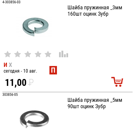
4-303856-03
Шайба пружинная _3мм
160шт оцинк Зубр
И
Х
П
сегодня - 10 авг.
11,00
P
УБ.
303856-05
Шайба пружинная _5мм
90шт оцинк Зубр