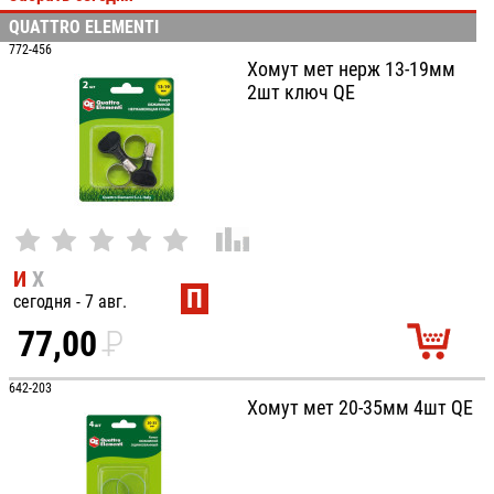
QUATTRO ELEMENTI
100
772-456
Хомут мет нерж 13-19мм
2шт ключ QE
И
Х
П
сегодня - 7 авг.
77,00
P
УБ.
642-203
Хомут мет 20-35мм 4шт QE