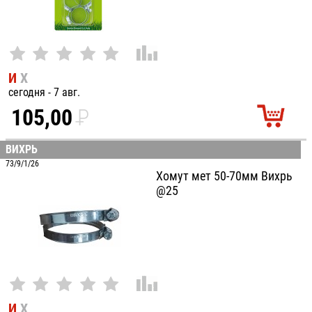
И
Х
сегодня - 7 авг.
105,00
P
УБ.
ВИХРЬ
73/9/1/26
Хомут мет 50-70мм Вихрь
@25
И
Х