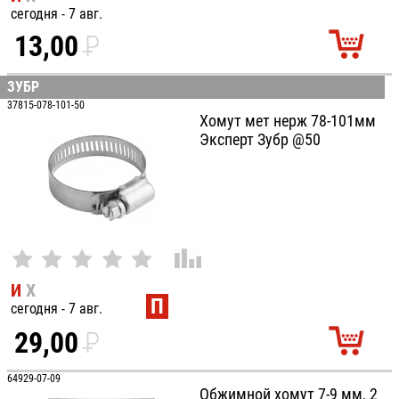
сегодня - 7 авг.
13,00
P
УБ.
ЗУБР
37815-078-101-50
Хомут мет нерж 78-101мм
Эксперт Зубр @50
И
Х
П
сегодня - 7 авг.
29,00
P
УБ.
64929-07-09
Обжимной хомут 7-9 мм, 2