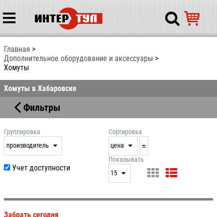
Главная
Дополнительное оборудование и аксессуары
Хомуты
Хомуты в Хабаровске
Фильтры
Группировка
Сортировка
производитель
цена
нет
дата
Показывать
Учет доступности
выдачи
15
производитель
цена
15
артикул
25
Забрать сегодня
50