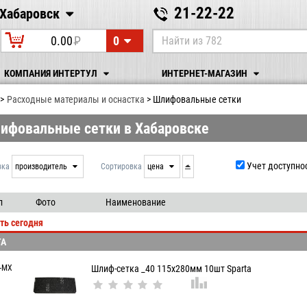
21-22-22
Хабаровск
Хабаровск
0
0.00
P
УБ.
КОМПАНИЯ ИНТЕРТУЛ
ИНТЕРНЕТ-МАГАЗИН
Расходные материалы и оснастка
Шлифовальные сетки
ифовальные сетки в Хабаровске
Учет доступно
вка
производитель
Сортировка
цена
нет
дата
выдачи
производитель
л
Фото
Наименование
цена
ть сегодня
артикул
TA
-MX
Шлиф-сетка _40 115х280мм 10шт Sparta