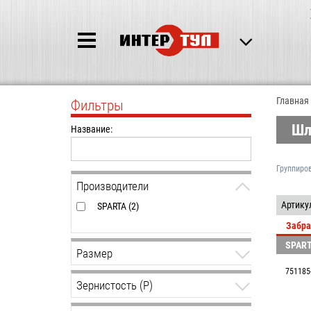
Главная
Фильтры
Шл
Название:
Группиро
Производители
Артику
SPARTA (2)
Забра
SPAR
Размер
751185
115х280мм (2)
Зернистость (P)
40.00
80.00