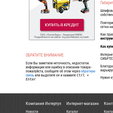
Габари
Шлифова
собстве
Повтори
сетка н
Как пра
инстру
Как куп
Интерне
ОБРАТИТЕ ВНИМАНИЕ
СИБРТЕХ
Если Вы заметили неточность, недостаток
Благода
информации или ошибку в описании товара -
варьиру
пожалуйста, сообщите об этом через
обратную
связь
или выделите ее и нажмите
Ctrl
+
Нужно к
Enter
Компания Интертул
Интернет-магазин
Конт
Новости
Каталог
Конта