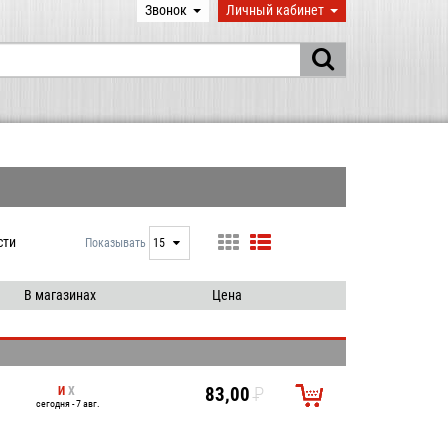
Звонок
Личный кабинет
сти
Показывать
15
15
25
В магазинах
Цена
50
100
И
Х
83,00
P
сегодня - 7 авг.
УБ.