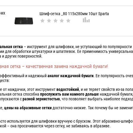
-MX
Шлиф-сетка _80 115х280мм 10шт Sparta
льная сетка
– инструмент для шлифовки, не уступающий по популярности 
ми для обработки штукатурки и шпатлевок. Ее применимость универсальн
а и других поверхностей.
вная сетка – качественная замена наждачной бумаги!
эффективный и надежный
аналог наждачной бумаги
. Ее популярность оч
еств:
ие от наждачки, этот инструмент
водостойкий
, и не теряет свойств из-за по
льная сетка способна
прослужить вам намного дольше
наждачной бумаги, 
ыпускаются с
разной зернистостью
, что позволяет выбрать наиболее подх
же,
цены на абразивные сетки
достаточно низкие. Так почему бы не замен
асто используется для шлифовки вручную с бруском. Этот абразивно-шлифо
кой – она просачивается через сетку, не забиваясь в абразиве.