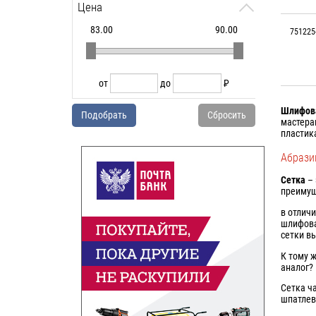
Цена
83.00
90.00
751225
от
до
Р
от
до
P
УБ.
Шлифова
Подобрать
Сбросить
мастера
пластик
Абрази
Сетка
– 
преимущ
в отлич
шлифова
сетки в
К тому 
аналог?
Сетка ч
шпатлев