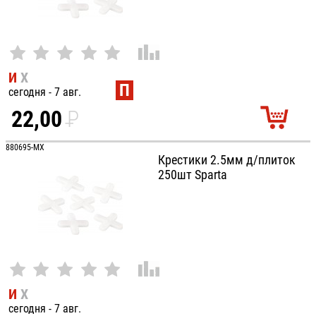
И
Х
П
сегодня - 7 авг.
22,00
P
УБ.
880695-MX
Крестики 2.5мм д/плиток
250шт Sparta
И
Х
сегодня - 7 авг.