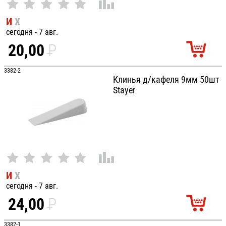
И
Х
сегодня - 7 авг.
20,00
P
УБ.
3382-2
Клинья д/кафеля 9мм 50шт
Stayer
И
Х
сегодня - 7 авг.
24,00
P
3382-1