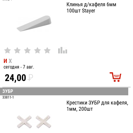
УБ.
Клинья д/кафеля 6мм
100шт Stayer
И
Х
сегодня - 7 авг.
24,00
P
УБ.
ЗУБР
33811-1
Крестики ЗУБР для кафеля,
1мм, 200шт