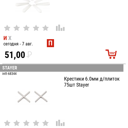
И
Х
П
сегодня - 7 авг.
51,00
P
УБ.
STAYER
intt-68344
Крестики 6.0мм д/плиток
75шт Stayer