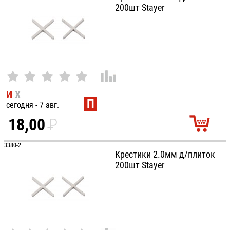
200шт Stayer
И
Х
П
сегодня - 7 авг.
18,00
P
УБ.
3380-2
Крестики 2.0мм д/плиток
200шт Stayer