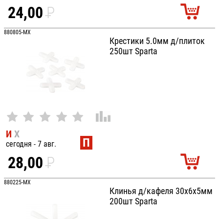
24,00
P
УБ.
880805-MX
Крестики 5.0мм д/плиток
250шт Sparta
И
Х
П
сегодня - 7 авг.
28,00
P
УБ.
880225-MX
Клинья д/кафеля 30х6х5мм
200шт Sparta