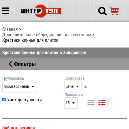
Главная
Дополнительное оборудование и аксессуары
Крестики клинья для плиток
Крестики клинья для плиток в Хабаровске
Фильтры
Группировка
Сортировка
производитель
цена
нет
дата
Показывать
Учет доступности
выдачи
15
производитель
цена
15
артикул
25
Забрать сегодня
50