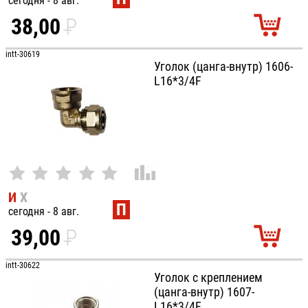
сегодня - 8 авг.
38,00
P
УБ.
intt-30619
Уголок (цанга-внутр) 1606-
L16*3/4F
И
Х
П
сегодня - 8 авг.
39,00
P
УБ.
intt-30622
Уголок с креплением
(цанга-внутр) 1607-
L16*3/4F