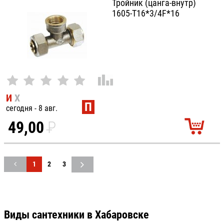
Тройник (цанга-внутр)
1605-T16*3/4F*16
И
Х
П
сегодня - 8 авг.
49,00
P
УБ.
1
2
3
Виды сантехники в Хабаровске