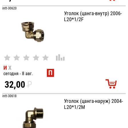
УБ.
intt-30620
Уголок (цанга-внутр) 2006-
L20*1/2F
И
Х
П
сегодня - 8 авг.
32,00
P
УБ.
intt-30618
Уголок (цанга-наруж) 2004-
L20*1/2М