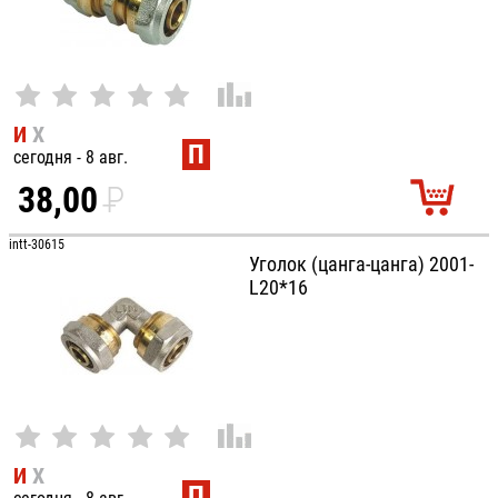
И
Х
П
сегодня - 8 авг.
38,00
P
УБ.
intt-30615
Уголок (цанга-цанга) 2001-
L20*16
И
Х
П