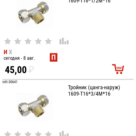
1609-Т16*1/2М*16
И
Х
П
сегодня - 8 авг.
45,00
P
УБ.
intt-30641
Тройник (цанга-наруж)
1609-Т16*3/4М*16