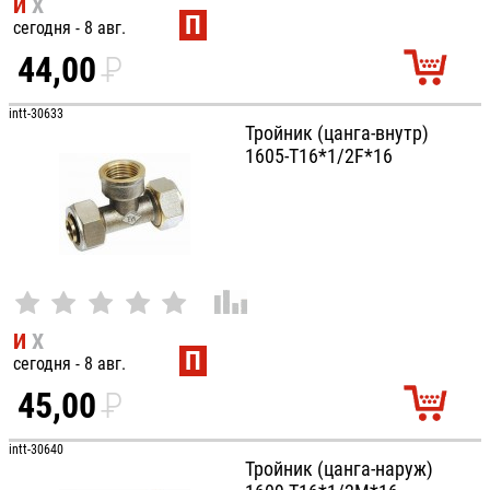
И
Х
П
сегодня - 8 авг.
44,00
P
УБ.
intt-30633
Тройник (цанга-внутр)
1605-T16*1/2F*16
И
Х
П
сегодня - 8 авг.
45,00
P
УБ.
intt-30640
Тройник (цанга-наруж)