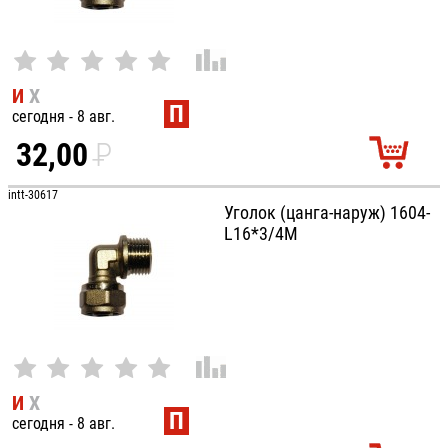
И
Х
П
сегодня - 8 авг.
32,00
P
УБ.
intt-30617
Уголок (цанга-наруж) 1604-
L16*3/4М
И
Х
П
сегодня - 8 авг.