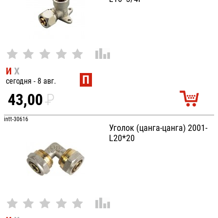
И
Х
П
сегодня - 8 авг.
43,00
P
УБ.
intt-30616
Уголок (цанга-цанга) 2001-
L20*20