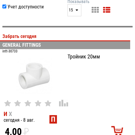
нет
дата
Показывать
Учет доступности
выдачи
15
производитель
цена
15
артикул
25
Забрать сегодня
50
GENERAL FITTINGS
100
intt-30733
Тройник 20мм
И
Х
П
сегодня - 8 авг.
4,00
P