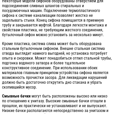
Некоторые модели сифонов оборудованы отверстием для
подсоединения сливных шлангов стиральных и
посудомоечных машин. Подключение термопластичного
сифона к системе канализации позволяет жестко не
заделывать стыки. Конец сифона помещается в приемную
трубу и закрывается муфтой. Благодаря легкости монтажа и
свойствам пластика, не требующим жесткого соединения,
бутылочный сифон можно установить за несколько минут.
Кроме пластика, система слива может быть оборудована
стальным бутылочным сифоном. Внешне стальная система
отвода выглядит намного выгодней, но установка потребует
опыта и сноровки. Может понадобиться отпил стальной трубы,
подгонка водяного затвора и более тщательное
конструктивное соединение. При использовании обоих
материалов главным принципом устройства сифона является
возможность прочистки засора. Для ликвидации нарушений
должно быть достаточно открутить дно стакана и убрать
скопившийся мусор.
Смывные бачки
могут быть расположены высоко или низко
по отношению к унитазу. Высокие смывные бачки отошли в
прошлое, их практически не устанавливают и не выпускают.
Низкие бачки располагаются непосредственно за унитазом и