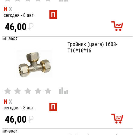
И
Х
П
сегодня - 8 авг.
46,00
P
УБ.
intt-30627
Тройник (цанга) 1603-
Т16*16*16
И
Х
П
сегодня - 8 авг.
46,00
P
УБ.
intt-30634