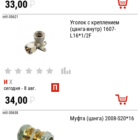
33,00
P
УБ.
intt-30621
Уголок с креплением
(цанга-внутр) 1607-
L16*1/2F
И
Х
П
сегодня - 8 авг.
34,00
P
УБ.
intt-30638
Муфта (цанга) 2008-S20*16