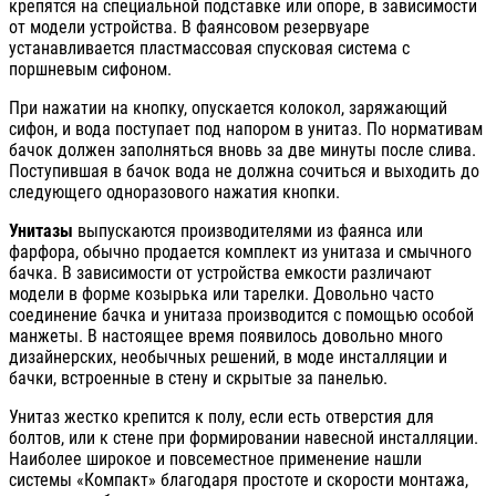
крепятся на специальной подставке или опоре, в зависимости
от модели устройства. В фаянсовом резервуаре
устанавливается пластмассовая спусковая система с
поршневым сифоном.
При нажатии на кнопку, опускается колокол, заряжающий
сифон, и вода поступает под напором в унитаз. По нормативам
бачок должен заполняться вновь за две минуты после слива.
Поступившая в бачок вода не должна сочиться и выходить до
следующего одноразового нажатия кнопки.
Унитазы
выпускаются производителями из фаянса или
фарфора, обычно продается комплект из унитаза и смычного
бачка. В зависимости от устройства емкости различают
модели в форме козырька или тарелки. Довольно часто
соединение бачка и унитаза производится с помощью особой
манжеты. В настоящее время появилось довольно много
дизайнерских, необычных решений, в моде инсталляции и
бачки, встроенные в стену и скрытые за панелью.
Унитаз жестко крепится к полу, если есть отверстия для
болтов, или к стене при формировании навесной инсталляции.
Наиболее широкое и повсеместное применение нашли
системы «Компакт» благодаря простоте и скорости монтажа,