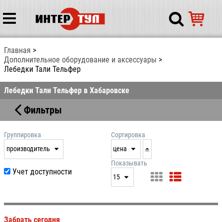
Главная
Дополнительное оборудование и аксессуары
Лебедки Тали Тельфер
Лебедки Тали Тельфер в Хабаровске
Фильтры
Группировка
Сортировка
производитель
цена
нет
дата
Показывать
Учет доступности
выдачи
15
производитель
цена
15
артикул
25
Забрать сегодня
50