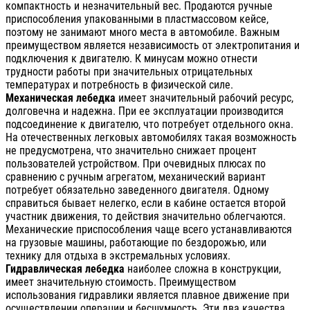
компактность и незначительный вес. Продаются ручные
приспособления упакованными в пластмассовом кейсе,
поэтому не занимают много места в автомобиле. Важным
преимуществом является независимость от электропитания и
подключения к двигателю. К минусам можно отнести
трудности работы при значительных отрицательных
температурах и потребность в физической силе.
Механическая лебедка
имеет значительный рабочий ресурс,
долговечна и надежна. При ее эксплуатации производится
подсоединение к двигателю, что потребует отдельного окна.
На отечественных легковых автомобилях такая возможность
не предусмотрена, что значительно снижает процент
пользователей устройством. При очевидных плюсах по
сравнению с ручным агрегатом, механический вариант
потребует обязательно заведенного двигателя. Одному
справиться бывает нелегко, если в кабине остается второй
участник движения, то действия значительно облегчаются.
Механические приспособления чаще всего устанавливаются
на грузовые машины, работающие по бездорожью, или
технику для отдыха в экстремальных условиях.
Гидравлическая лебедка
наиболее сложна в конструкции,
имеет значительную стоимость. Преимуществом
использования гидравлики является плавное движение при
осуществлении операции и бесшумность. Эти два качества