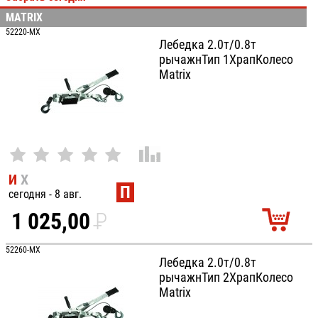
MATRIX
100
52220-MX
Лебедка 2.0т/0.8т
рычажнТип 1ХрапКолесо
Matrix
И
Х
П
сегодня - 8 авг.
1 025,00
P
УБ.
52260-MX
Лебедка 2.0т/0.8т
рычажнТип 2ХрапКолесо
Matrix