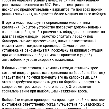
троса на барабане усилие уменьшается и на значительном
расстоянии снижается на 50%. Если рассматриваются
несколько предпочтительных вариантов, то при всех прочих
равных значениях, выбирается более мощная по тяге лебедка.
Вторым моментом служит определение места и типа
крепления. Скрытое устройство потребует дополнительных
сварочных работ, чтобы разместить оборудование незаметно
для глаз окружающих. Грамотно спрятать лебедку под
бампером сможет профессионал, иначе в ответственный
момент может подвести крепление. Самостоятельная
установка не рекомендуется, поскольку аварийная ситуация
при использовании лебедки может привести к ущербу
автомобилю и угрозе здоровью владельца.
В большинстве случаев, в комплект входит стальной трос,
который иногда срывается с крепления на барабане. Поэтому
следует после покупки поменять его на капроновый. Для
этого потребуется приварить дугу на барабан и пропустить
капроновый трос, закрепив его на валу. Это исключит
соскальзывание при наибольшем натяжении троса.
Выбирайте модели проверенных производителей и отнеситесь
к установке ответственно, тогда путешествие по бездорожью
и попадание в кювет не станет для вас неприятной