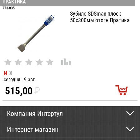
ПРАКТИКА
100
773-835
Зубило SDSmax плоск
50х300мм отогн Пратика
И
Х
сегодня - 9 авг.
515,00
P
УБ.
Компания Интертул
Контактная информация
Интернет-магазин
Новости
Каталог