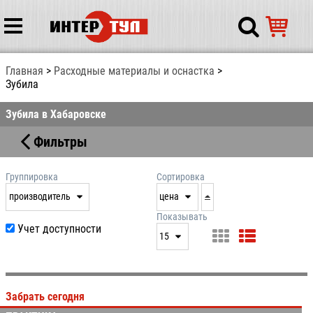
Главная
Расходные материалы и оснастка
Зубила
Зубила в Хабаровске
Фильтры
Группировка
Сортировка
производитель
цена
нет
дата
Показывать
Учет доступности
выдачи
15
производитель
цена
15
артикул
25
Забрать сегодня
50