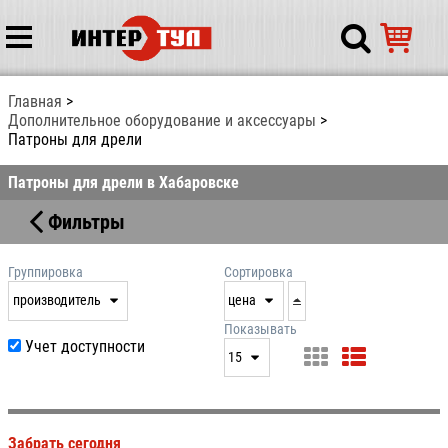
Главная
Дополнительное оборудование и аксессуары
Патроны для дрели
Патроны для дрели в Хабаровске
Фильтры
Группировка
Сортировка
производитель
цена
нет
дата
Показывать
Учет доступности
выдачи
15
производитель
цена
15
артикул
25
Забрать сегодня
50