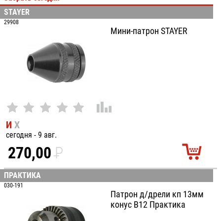
STAYER
100
29908
Мини-патрон STAYER
И
Х
сегодня - 9 авг.
270,00
P
УБ.
ПРАКТИКА
030-191
Патрон д/дрели кп 13мм
конус В12 Практика