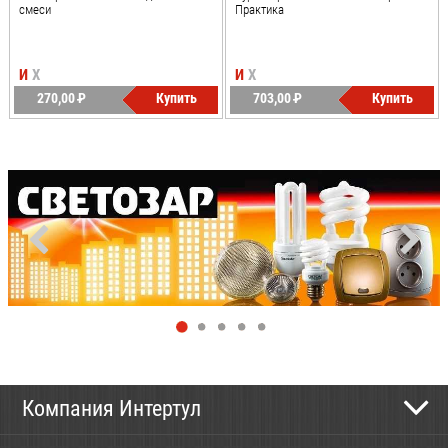
смеси
Практика
И
Х
И
Х
270,00
P
Купить
703,00
P
Купить
УБ.
УБ.
Компания Интертул
Контактная информация