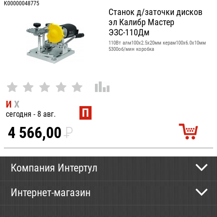
К00000048775
Станок д/заточки дисков
эл Калибр Мастер
ЭЗС-110Дм
110Вт алм100х2.5х20мм керам100х6.0х10мм
5300об/мин коробка
И
Х
П
сегодня - 8 авг.
4 566,00
P
УБ.
Компания Интертул
Контактная информация
Интернет-магазин
Новости
Каталог