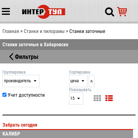
Главная
Станки и пилорамы
Станки заточные
Станки заточные в Хабаровске
Фильтры
Группировка
Сортировка
производитель
цена
нет
дата
Показывать
Учет доступности
выдачи
15
производитель
цена
15
артикул
25
Забрать сегодня
50
КАЛИБР
100