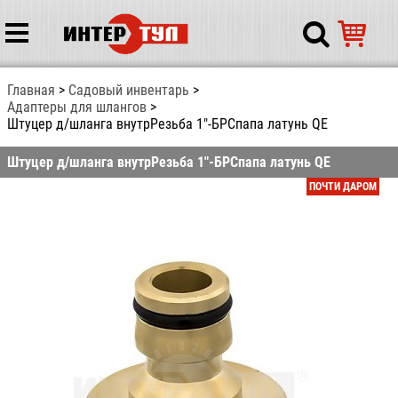
Главная
Садовый инвентарь
Адаптеры для шлангов
Штуцер д/шланга внутрРезьба 1"-БРСпапа латунь QE
Штуцер д/шланга внутрРезьба 1"-БРСпапа латунь QE
ПОЧТИ ДАРОМ