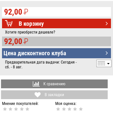
92,00
P
УБ.
В корзину
Хотите приобрести дешевле?
92,00
P
УБ.
Цена дисконтного клуба
Предварительная дата выдачи: Сегодня -
сб. - 8 авг.
К сравнению
В закладки
Мнение покупателей:
Моя оценка: