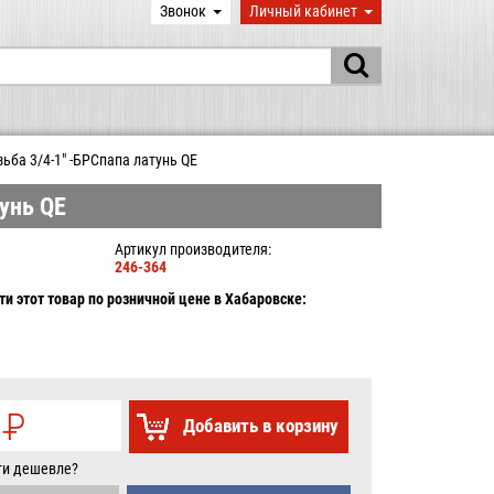
Звонок
Личный кабинет
ьба 3/4-1" -БРСпапа латунь QE
унь QE
Артикул производителя:
246-364
и этот товар по розничной цене в Хабаровске:
0
P
Добавить в корзину
УБ.
ти дешевле?