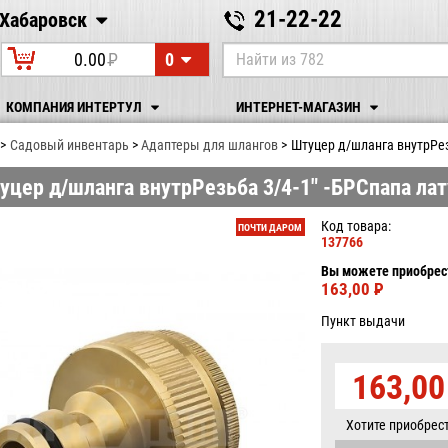
21-22-22
Хабаровск
Хабаровск
0
0.00
P
УБ.
КОМПАНИЯ ИНТЕРТУЛ
ИНТЕРНЕТ-МАГАЗИН
Садовый инвентарь
Адаптеры для шлангов
Штуцер д/шланга внутрРез
уцер д/шланга внутрРезьба 3/4-1" -БРСпапа лат
Код товара:
ПОЧТИ ДАРОМ
137766
Вы можете приобрест
163,00
P
УБ.
Пункт выдачи
163,0
Хотите приобрес