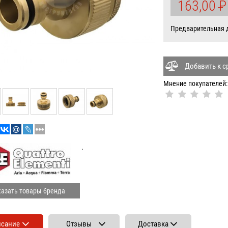
163,00
P
У
Предварительная да
Добавить к 
Мнение покупателей:
.
азать товары бренда
исание
Отзывы
Доставка