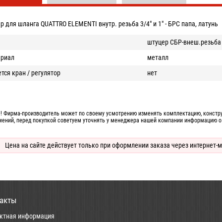
р для шланга QUATTRO ELEMENTI внутр. резьба 3/4" и 1" - БРС папа, латунь
штуцер СБР-внеш.резьба
ериал
металл
тся кран / регулятор
нет
! Фирма-производитель может по своему усмотрению изменять комплектацию, конструк
мений, перед покупкой советуем уточнять у менеджера нашей компании информацию о
Цена на сайте действует только при оформлении заказа через интернет-м
акты
ктная информация