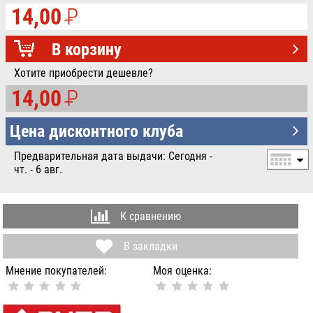
14,00
P
УБ.
В корзину
Хотите приобрести дешевле?
14,00
P
УБ.
Цена дисконтного клуба
Предварительная дата выдачи: Сегодня -
чт. - 6 авг.
К сравнению
В закладки
Мнение покупателей:
Моя оценка: