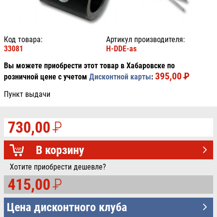
Код товара:
Артикул производителя:
33081
H-DDE-as
Вы можете приобрести этот товар в Хабаровске по
395,00
P
УБ.
розничной цене с учетом
Дисконтной карты
:
Пункт выдачи
730,00
P
УБ.
В корзину
Хотите приобрести дешевле?
415,00
P
УБ.
Цена дисконтного клуба