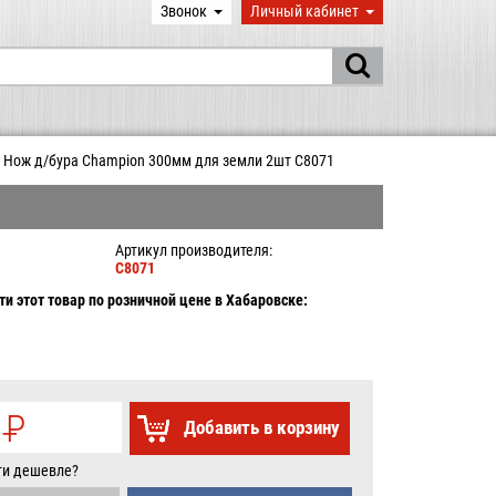
Звонок
Личный кабинет
Нож д/бура Champion 300мм для земли 2шт C8071
1
Артикул производителя:
C8071
и этот товар по розничной цене в Хабаровске:
0
P
Добавить в корзину
УБ.
ти дешевле?