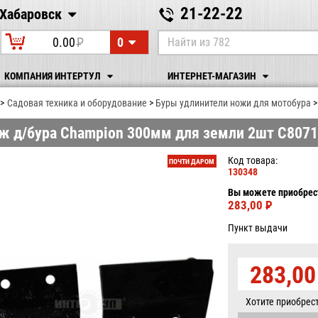
21-22-22
Хабаровск
Хабаровск
0
0.00
P
УБ.
КОМПАНИЯ ИНТЕРТУЛ
ИНТЕРНЕТ-МАГАЗИН
Садовая техника и оборудование
Буры удлинители ножи для мотобура
ж д/бура Champion 300мм для земли 2шт C807
Код товара:
ПОЧТИ ДАРОМ
130348
Вы можете приобрест
283,00
P
УБ.
Пункт выдачи
283,0
Хотите приобрес