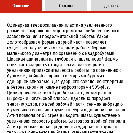
Описание
Отзывы
Доставка
Одинарная твердосплавная пластина увеличенного
размера с выраженным центром для наиболее точного
засверливания и продолжительной работы. Узкая
долотообразная форма ударной части позволяет
существенно увеличить скорость работы бурами
маленького диаметра по сравнению с квадробурами.
Широкая одинарная не глубокая спираль новой формы
повышает скорость отвода шлама из отверстия
увеличивая производительность работы по сравнению с
бурами с двойной спиралью и старыми бурами с
одинарной спиралью. Для ударного сверления отверстий
в бетоне, кирпиче, камне перфораторами SDS-plus.
Цилиндрическое тело бура большого диаметра при
широкой и неглубокой спирали идеально передает
энергию удара, по всей рабочей части, снижая вибрацию
и уменьшая износ инструмента. Буры с двойной спиралью
А-тип позволяют быстрее выводить шлам, существенно
увеличивая скорость работы. Благодаря двойной спирали
А-тип равномерно распределяется ударная нагрузка на
тело бура, снижается вибрация, уменьшается трение,