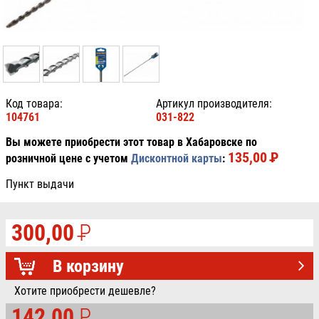
Код товара:
Артикул производителя:
104761
031-822
Вы можете приобрести этот товар в Хабаровске по
135,00
P
УБ.
розничной цене с учетом
Дисконтной карты
:
Пункт выдачи
300,00
P
УБ.
В корзину
Хотите приобрести дешевле?
142,00
P