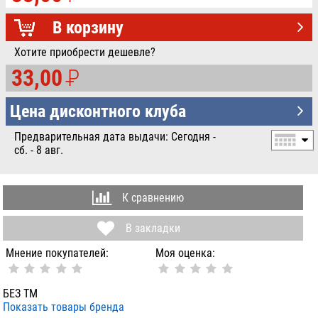
УБ.
В корзину
Хотите приобрести дешевле?
33,00
P
УБ.
Цена дисконтного клуба
Предварительная дата выдачи: Сегодня -
сб. - 8 авг.
К сравнению
В закладки
Мнение покупателей:
Моя оценка:
БЕЗ ТМ
Показать товары бренда