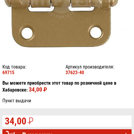
Код товара:
Артикул производителя:
69715
37623-40
Вы можете приобрести этот товар по розничной цене в
34,00
P
УБ.
Хабаровске:
Пункт выдачи
34,00
P
УБ.