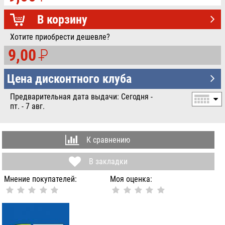
УБ.
В корзину
Хотите приобрести дешевле?
9,00
P
УБ.
Цена дисконтного клуба
Предварительная дата выдачи: Сегодня -
пт. - 7 авг.
К сравнению
В закладки
Мнение покупателей:
Моя оценка: