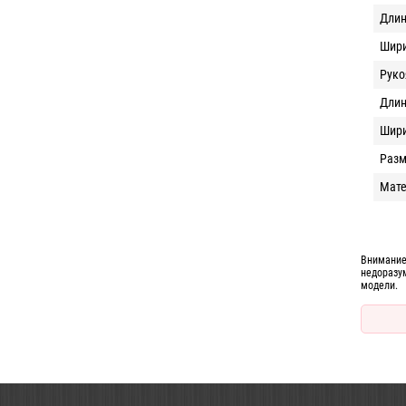
Дли
Шир
Руко
Длин
Шири
Разм
Мат
Внимание
недоразу
модели.