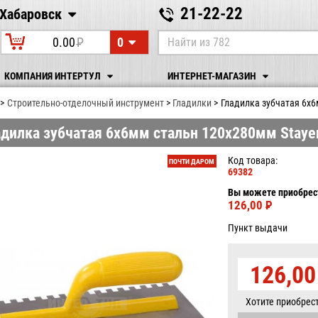
21-22-22
Хабаровск
Хабаровск
0
0.00
P
УБ.
КОМПАНИЯ ИНТЕРТУЛ
ИНТЕРНЕТ-МАГАЗИН
Строительно-отделочный инструмент
Гладилки
Гладилка зубчатая 6х6
адилка зубчатая 6х6мм стальн 120х280мм Staye
Код товара:
ПОЧТИ ДАРОМ
69382
Вы можете приобрест
126,00
P
УБ.
Пункт выдачи
126,0
Хотите приобрес