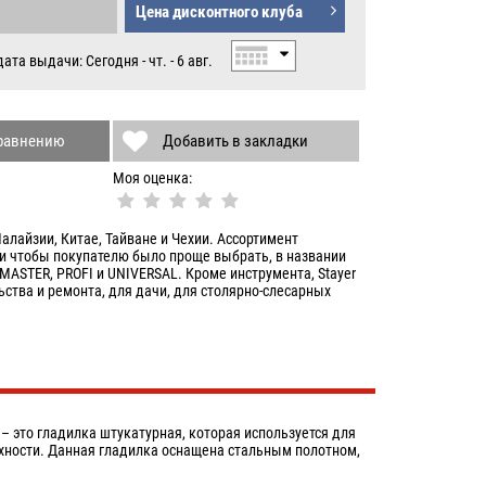
Цена дисконтного клуба
Б.
та выдачи: Сегодня - чт. - 6 авг.
сравнению
Добавить в закладки
Моя оценка:
алайзии, Китае, Тайване и Чехии. Ассортимент
и чтобы покупателю было проще выбрать, в названии
ASTER, PROFI и UNIVERSAL. Кроме инструмента, Stayer
ства и ремонта, для дачи, для столярно-слесарных
 – это гладилка штукатурная, которая используется для
хности. Данная гладилка оснащена стальным полотном,