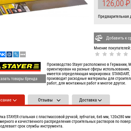
126,00
P
У
Предварительная да
Добавить к 
Мнение покупателей:
Производство Stayer расположено в Германии, М
ориентирован на разные сферы использования, 
имеется определяющая маркировка: STANDART, M
производит расходные материалы для строитель
азать товары бренда
работ, для монтажных работ и многое другое.
исание
Отзывы
Доставка
лка STAYER стальная с пластмассовой ручкой, зубчатая, 6х6 мм, 120х280 мм
мерного и качественного распределения строительных растворов по повер
родлевает срок службы инструмента.