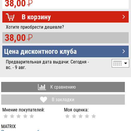
38,00
P
УБ.
В корзину
Хотите приобрести дешевле?
38,00
P
УБ.
Цена дисконтного клуба
Предварительная дата выдачи: Сегодня -
вс. - 9 авг.
К сравнению
В закладки
Мнение покупателей:
Моя оценка:
MATRIX