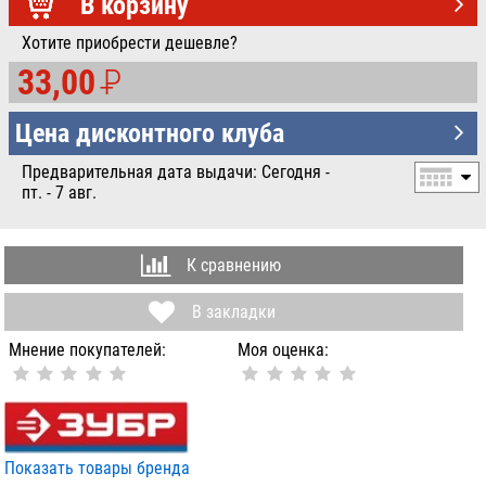
УБ.
В корзину
Хотите приобрести дешевле?
33,00
P
УБ.
Цена дисконтного клуба
Предварительная дата выдачи: Сегодня -
пт. - 7 авг.
К сравнению
В закладки
Мнение покупателей:
Моя оценка:
Показать товары бренда