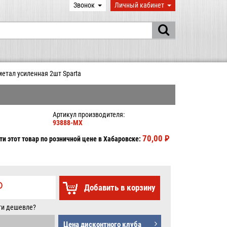
Звонок
Личный кабинет
тал усиленная 2шт Sparta
Артикул производителя:
93888-MX
70,00
P
УБ.
и этот товар по розничной цене в Хабаровске:
P
Добавить в корзину
Б.
ти дешевле?
Цена дисконтного клуба