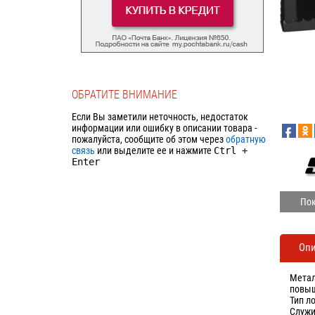
ОБРАТИТЕ ВНИМАНИЕ
Если Вы заметили неточность, недостаток
информации или ошибку в описании товара -
пожалуйста, сообщите об этом через
обратную
связь
или выделите ее и нажмите
Ctrl
+
Enter
Пок
Оп
Метал
повыш
Тип л
Служи