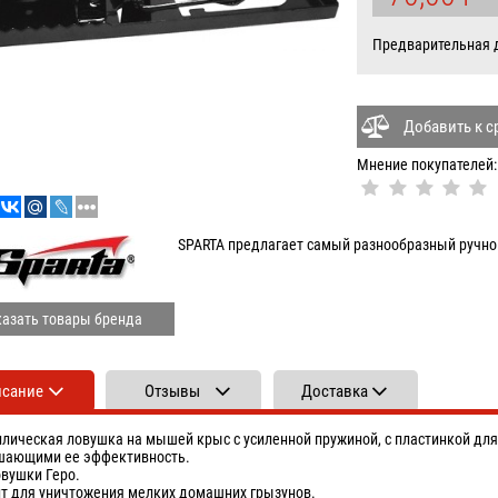
УБ
Предварительная да
Добавить к 
Мнение покупателей:
SPARTA предлагает самый разнообразный ручно
азать товары бренда
исание
Отзывы
Доставка
лическая ловушка на мышей крыс с усиленной пружиной, с пластинкой дл
ающими ее эффективность.
овушки Геро.
т для уничтожения мелких домашних грызунов.