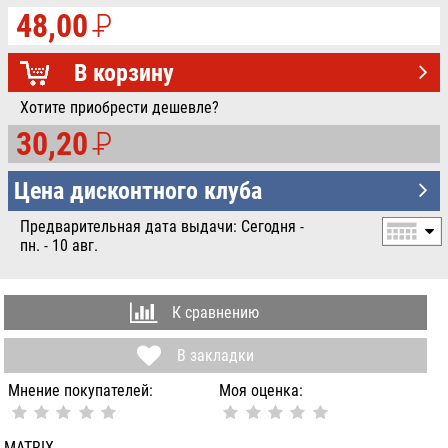
48,00
P
УБ.
В корзину
Хотите приобрести дешевле?
30,20
P
УБ.
Цена дисконтного клуба
Предварительная дата выдачи: Сегодня -
пн. - 10 авг.
К сравнению
В закладки
Мнение покупателей:
Моя оценка:
MATRIX