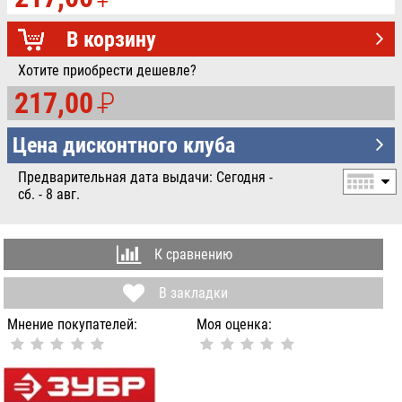
УБ.
В корзину
Хотите приобрести дешевле?
217,00
P
УБ.
Цена дисконтного клуба
Предварительная дата выдачи: Сегодня -
сб. - 8 авг.
К сравнению
В закладки
Мнение покупателей:
Моя оценка: