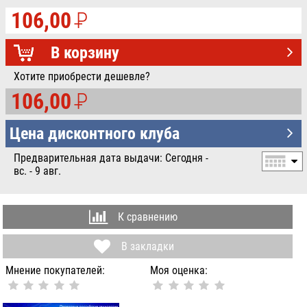
106,00
P
УБ.
В корзину
Хотите приобрести дешевле?
106,00
P
УБ.
Цена дисконтного клуба
Предварительная дата выдачи: Сегодня -
вс. - 9 авг.
К сравнению
В закладки
Мнение покупателей:
Моя оценка: