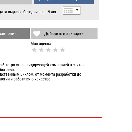
.
та выдачи: Сегодня - вс. - 9 авг.
сравнению
Добавить в закладки
Моя оценка:
ngs быстро стала лидирующей компанией в секторе
обогрева.
дственным циклом, от момента разработки до
огии и заботится о качестве.