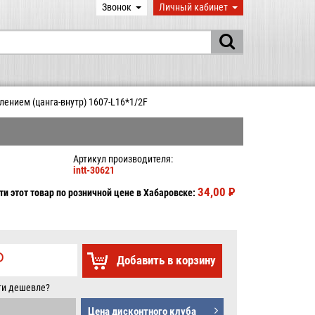
Звонок
Личный кабинет
лением (цанга-внутр) 1607-L16*1/2F
Артикул производителя:
intt-30621
34,00
P
УБ.
и этот товар по розничной цене в Хабаровске:
P
Добавить в корзину
Б.
ти дешевле?
Цена дисконтного клуба