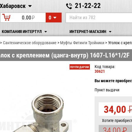
21-22-22
Хабаровск
Хабаровск
0
0.00
P
УБ.
КОМПАНИЯ ИНТЕРТУЛ
ИНТЕРНЕТ-МАГАЗИН
Сантехническое оборудование
Муфты Фитинги Тройники
Уголок с креп
олок с креплением (цанга-внутр) 1607-L16*1/2F
Код товара:
ПОЧТИ ДАРОМ
30621
Вы можете приобрест
Пункт выдачи
34,00
У
Хотите приобрес
34,00
P