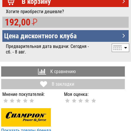
УБ.
В корзину
Хотите приобрести дешевле?
192,00
P
УБ.
Цена дисконтного клуба
Предварительная дата выдачи: Сегодня -
сб. - 8 авг.
К сравнению
В закладки
Мнение покупателей:
Моя оценка:
Показать товары бренда