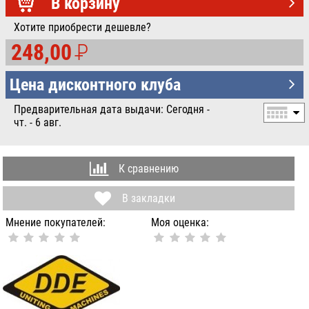
УБ.
В корзину
Хотите приобрести дешевле?
248,00
P
УБ.
Цена дисконтного клуба
Предварительная дата выдачи: Сегодня -
чт. - 6 авг.
К сравнению
В закладки
Мнение покупателей:
Моя оценка: