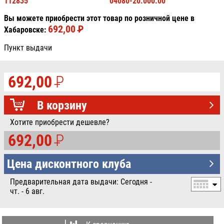
112835
04080-20.000.00
Вы можете приобрести этот товар по розничной цене в
692,00
P
УБ.
Хабаровске:
Пункт выдачи
692,00
P
УБ.
В корзину
Хотите приобрести дешевле?
692,00
P
УБ.
Цена дисконтного клуба
Предварительная дата выдачи: Сегодня -
чт. - 6 авг.