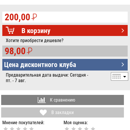
200,00
P
УБ.
В корзину
Хотите приобрести дешевле?
98,00
P
УБ.
Цена дисконтного клуба
Предварительная дата выдачи: Сегодня -
пт. - 7 авг.
К сравнению
В закладки
Мнение покупателей:
Моя оценка: