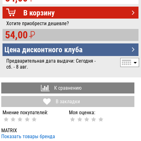
УБ.
В корзину
Хотите приобрести дешевле?
54,00
P
УБ.
Цена дисконтного клуба
Предварительная дата выдачи: Сегодня -
сб. - 8 авг.
К сравнению
В закладки
Мнение покупателей:
Моя оценка:
MATRIX
Показать товары бренда