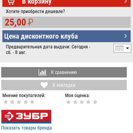
УБ.
В корзину
Хотите приобрести дешевле?
25,00
P
УБ.
Цена дисконтного клуба
Предварительная дата выдачи: Сегодня -
сб. - 8 авг.
К сравнению
В закладки
Мнение покупателей:
Моя оценка:
Показать товары бренда