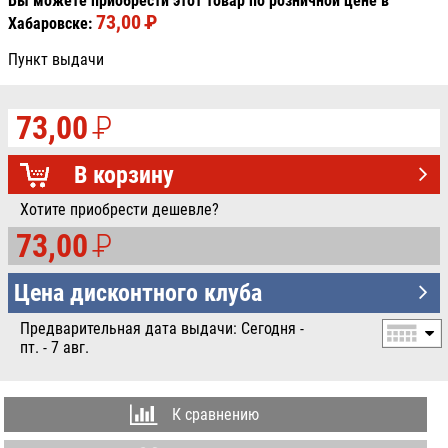
Вы можете приобрести этот товар по розничной цене в
73,00
P
УБ.
Хабаровске:
Пункт выдачи
73,00
P
УБ.
В корзину
Хотите приобрести дешевле?
73,00
P
УБ.
Цена дисконтного клуба
Предварительная дата выдачи: Сегодня -
пт. - 7 авг.
К сравнению