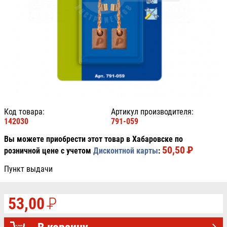
Код товара:
Артикул производителя:
142030
791-059
Вы можете приобрести этот товар в Хабаровске по
50,50
P
УБ.
розничной цене с учетом
Дисконтной карты
:
Пункт выдачи
53,00
P
УБ.