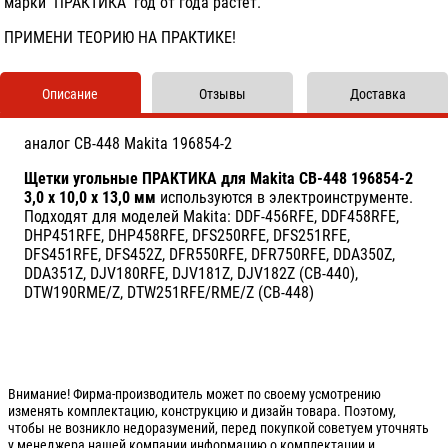
марки ПРАКТИКА год от года растет.
ПРИМЕНИ ТЕОРИЮ НА ПРАКТИКЕ!
Описание
Отзывы
Доставка
аналог CB-448 Makita 196854-2
Щетки угольные ПРАКТИКА для Makita CB-448 196854-2
3,0 x 10,0 x 13,0 мм
используются в электроинструменте.
Подходят для моделей Makita: DDF-456RFE, DDF458RFE,
DHP451RFE, DHP458RFE, DFS250RFE, DFS251RFE,
DFS451RFE, DFS452Z, DFR550RFE, DFR750RFE, DDA350Z,
DDA351Z, DJV180RFE, DJV181Z, DJV182Z (CB-440),
DTW190RME/Z, DTW251RFE/RME/Z (CB-448)
Внимание! Фирма-производитель может по своему усмотрению
изменять комплектацию, конструкцию и дизайн товара. Поэтому,
чтобы не возникло недоразумений, перед покупкой советуем уточнять
у менеджера нашей компании информацию о комплектации и