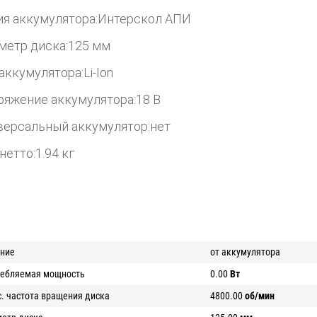
ия аккумулятора:
Интерскол АПИ
метр диска:
125 мм
 аккумулятора:
Li-Ion
ряжение аккумулятора:
18 В
версальный аккумулятор:
нет
нетто:
1.94 кг
ние
от аккумулятора
ебляемая мощность
0.00
Вт
. частота вращения диска
4800.00
об/мин