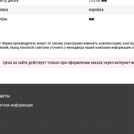
етр диска
125.00
мм
овка
коробка
меры
мм
! Фирма-производитель может по своему усмотрению изменять комплектацию, конструк
мений, перед покупкой советуем уточнять у менеджера нашей компании информацию о
Цена на сайте действует только при оформлении заказа через интернет-м
акты
ктная информация