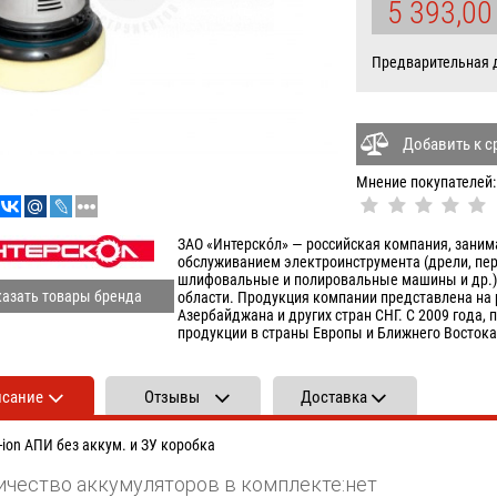
5 393,0
Предварительная да
Добавить к 
Мнение покупателей:
ЗАО «Интерскóл» — российская компания, зани
обслуживанием электроинструмента (дрели, пе
шлифовальные и полировальные машины и др.). 
азать товары бренда
области. Продукция компании представлена на р
Азербайджана и других стран СНГ. С 2009 года, 
продукции в страны Европы и Ближнего Востока
исание
Отзывы
Доставка
i-ion АПИ без аккум. и ЗУ коробка
ичество аккумуляторов в комплекте:
нет