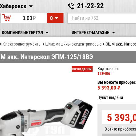
21-22-22
Хабаровск
Хабаровск
0
0.00
P
УБ.
КОМПАНИЯ ИНТЕРТУЛ
ИНТЕРНЕТ-МАГАЗИН
Электрoинcтрумeнты
Шлифмашины эксцентриковые
ЭШМ акк. Интер
М акк. Интерскол ЭПМ-125/18ВЭ
Код товара:
ПОЧТИ ДАРОМ
139406
Вы можете приобрест
5 393,00
P
УБ.
Пункт выдачи
5 393,
Хотите приобрес