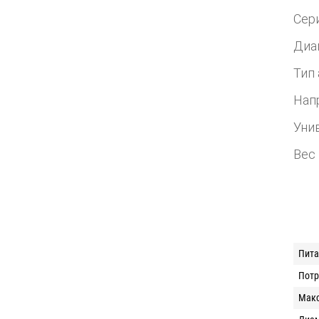
Сер
Диа
Тип
Нап
Уни
Вес 
Пита
Потр
Макс