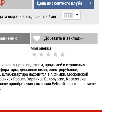
0
P
Цена дисконтного клуба
УБ.
та выдачи: Сегодня - пт. - 7 авг.
сравнению
Добавить в закладки
Моя оценка:
мающаяся производством, продажей и сервисным
рфораторы, дисковые пилы, электрорубанки,
Штаб-квартира находится в г. Химки, Московской
ынках России, Украины, Белоруссии, Казахстана,
после приобретения компании Felisatti, начаты поставки
.