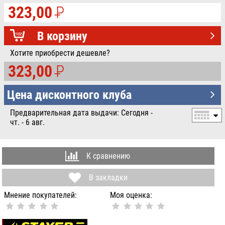
323,00
P
УБ.
В корзину
Хотите приобрести дешевле?
323,00
P
УБ.
Цена дисконтного клуба
Предварительная дата выдачи: Сегодня -
чт. - 6 авг.
К сравнению
В закладки
Мнение покупателей:
Моя оценка: