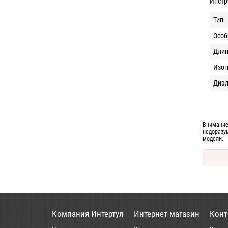
Инстр
Тип
Особ
Длин
Изог
Диэл
Внимание
недоразу
модели.
Компания Интертул
Интернет-магазин
Конт