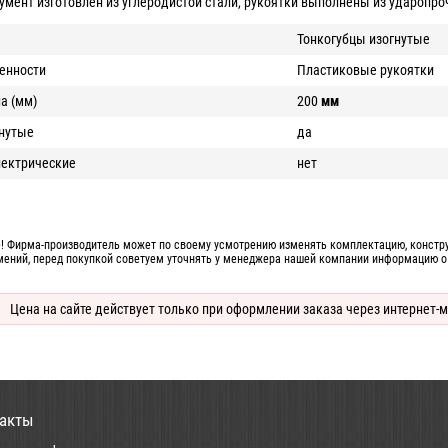
умент изготовлен из углеродистой стали, рукоятки выполнены из ударопро
Тонкогубцы изогнутые
енности
Пластиковые рукоятки
а (мм)
200
мм
нутые
да
ектрические
нет
! Фирма-производитель может по своему усмотрению изменять комплектацию, конструк
мений, перед покупкой советуем уточнять у менеджера нашей компании информацию о
Цена на сайте действует только при оформлении заказа через интернет-м
акты