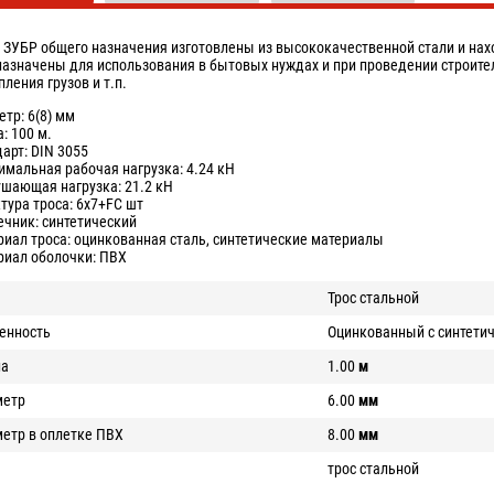
 ЗУБР общего назначения изготовлены из высококачественной стали и на
азначены для использования в бытовых нуждах и при проведении строител
пления грузов и т.п.
етр: 6(8) мм
: 100 м.
дарт: DIN 3055
имальная рабочая нагрузка: 4.24 кН
ушающая нагрузка: 21.2 кН
ктура троса: 6x7+FC шт
ечник: синтетический
риал троса: оцинкованная сталь, синтетические материалы
риал оболочки: ПВХ
Трос стальной
енность
Оцинкованный с синтети
на
1.00
м
метр
6.00
мм
етр в оплетке ПВХ
8.00
мм
трос стальной