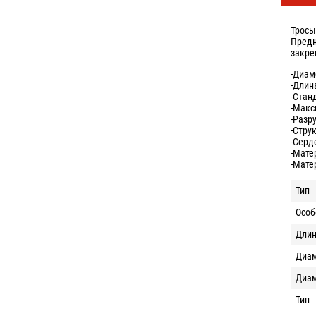
Тросы
Предн
закре
-Диам
-Длина
-Стан
-Макс
-Разр
-Стру
-Серд
-Мате
-Мате
Тип
Особ
Дли
Диа
Диам
Тип