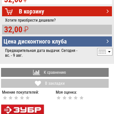
УБ.
В корзину
Хотите приобрести дешевле?
32,00
P
УБ.
Цена дисконтного клуба
Предварительная дата выдачи: Сегодня -
вс. - 9 авг.
К сравнению
В закладки
Мнение покупателей:
Моя оценка: