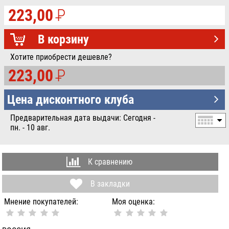
223,00
P
УБ.
В корзину
Хотите приобрести дешевле?
223,00
P
УБ.
Цена дисконтного клуба
Предварительная дата выдачи: Сегодня -
пн. - 10 авг.
К сравнению
В закладки
Мнение покупателей:
Моя оценка: