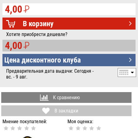
4,00
P
УБ.
В корзину
Хотите приобрести дешевле?
4,00
P
УБ.
Цена дисконтного клуба
Предварительная дата выдачи: Сегодня -
вс. - 9 авг.
К сравнению
В закладки
Мнение покупателей:
Моя оценка: