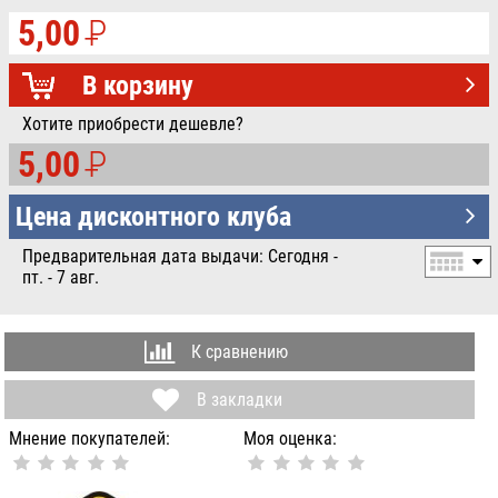
5,00
P
УБ.
В корзину
Хотите приобрести дешевле?
5,00
P
УБ.
Цена дисконтного клуба
Предварительная дата выдачи: Сегодня -
пт. - 7 авг.
К сравнению
В закладки
Мнение покупателей:
Моя оценка: