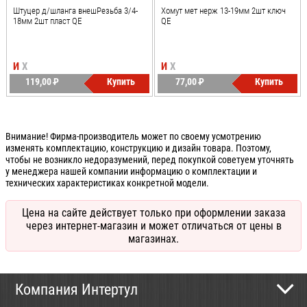
Штуцер д/шланга внешРезьба 3/4-
Хомут мет нерж 13-19мм 2шт ключ
18мм 2шт пласт QE
QE
И
Х
И
Х
119,00
P
Купить
77,00
P
Купить
УБ.
УБ.
Внимание! Фирма-производитель может по своему усмотрению
изменять комплектацию, конструкцию и дизайн товара. Поэтому,
чтобы не возникло недоразумений, перед покупкой советуем уточнять
у менеджера нашей компании информацию о комплектации и
технических характеристиках конкретной модели.
Цена на сайте действует только при оформлении заказа
через интернет-магазин и может отличаться от цены в
магазинах.
Компания Интертул