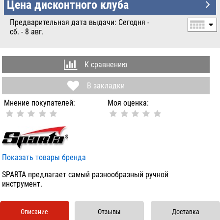
УБ.
Цена дисконтного клуба
Предварительная дата выдачи: Сегодня -
сб. - 8 авг.
К сравнению
В закладки
Мнение покупателей:
Моя оценка:
Показать товары бренда
SPARTA предлагает самый разнообразный ручной
инструмент.
Описание
Отзывы
Доставка