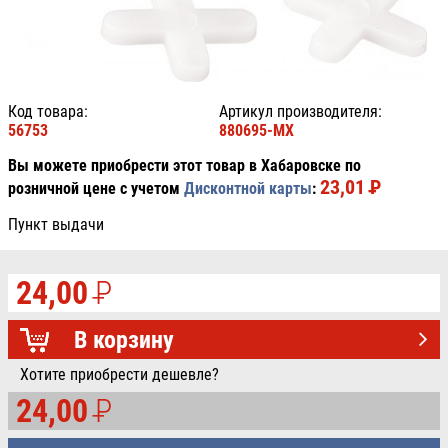
Код товара:
Артикул производителя:
56753
880695-MX
Вы можете приобрести этот товар в Хабаровске по
23,01
P
УБ.
розничной цене с учетом
Дисконтной карты
:
Пункт выдачи
24,00
P
УБ.
В корзину
Хотите приобрести дешевле?
24,00
P