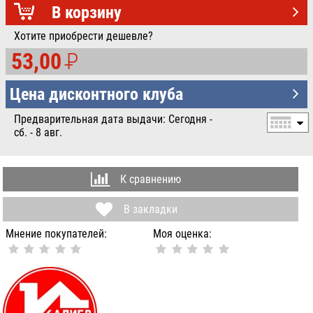
УБ.
В корзину
Хотите приобрести дешевле?
53,00
P
УБ.
Цена дисконтного клуба
Предварительная дата выдачи: Сегодня -
сб. - 8 авг.
К сравнению
В закладки
Мнение покупателей:
Моя оценка: