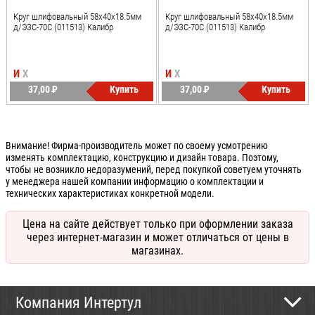
Круг шлифовальный 58х40х18.5мм
Круг шлифовальный 58х40х18.5мм
д/ЭЗС-70C (011513) Калибр
д/ЭЗС-70C (011513) Калибр
И
Х
И
Х
37,00
P
Купить
37,00
P
Купить
УБ.
УБ.
Внимание! Фирма-производитель может по своему усмотрению
изменять комплектацию, конструкцию и дизайн товара. Поэтому,
чтобы не возникло недоразумений, перед покупкой советуем уточнять
у менеджера нашей компании информацию о комплектации и
технических характеристиках конкретной модели.
Цена на сайте действует только при оформлении заказа
через интернет-магазин и может отличаться от цены в
магазинах.
Компания Интертул